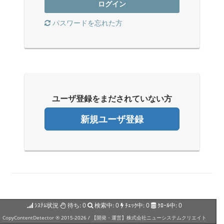
ログイン
パスワードを忘れた方
ユーザ登録をまだされていない方
新規ユーザ登録
ｼｽﾃﾑ状況
待ち:
0
検索中:
0
ﾁｪｯｸ中:
0
ｸﾛｰﾙ中:
0
CopyContentDetector ®
2015-2026 /
【開発・運営】株式会社ニューシステムクリエイト