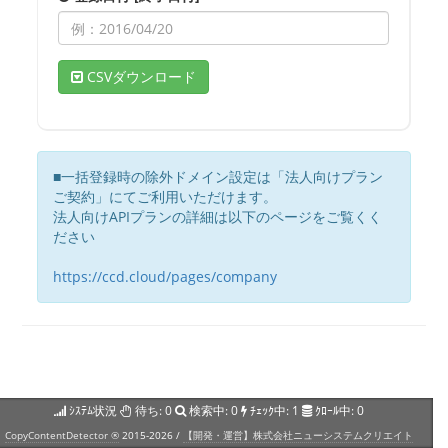
CSVダウンロード
■一括登録時の除外ドメイン設定は「法人向けプラン
ご契約」にてご利用いただけます。
法人向けAPIプランの詳細は以下のページをご覧くく
ださい
https://ccd.cloud/pages/company
ｼｽﾃﾑ状況
待ち:
0
検索中:
0
ﾁｪｯｸ中:
1
ｸﾛｰﾙ中:
0
CopyContentDetector ®
2015-2026 /
【開発・運営】株式会社ニューシステムクリエイト