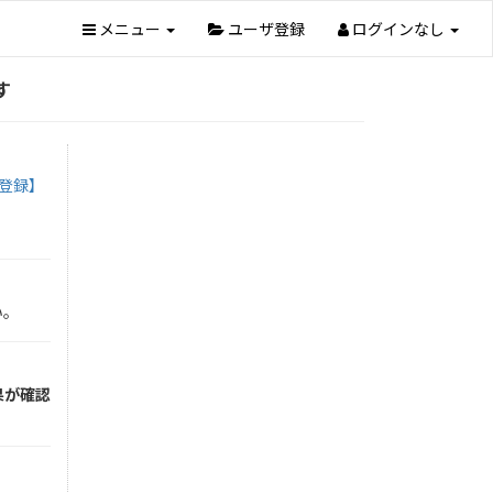
メニュー
ユーザ登録
ログインなし
す
括登録】
い。
果が確認