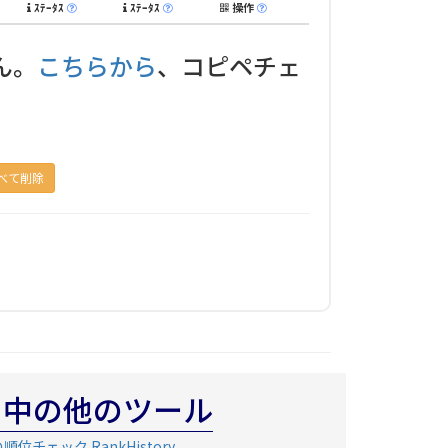
ｽﾃｰﾀｽ
ｽﾃｰﾀｽ
操作
ん。
こちらから
、コピペチェ
べて削除
中の他のツール
位チェック RankHistory