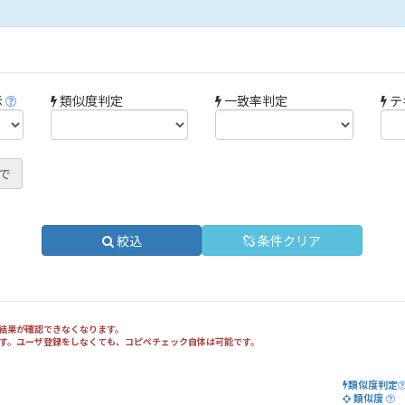
示
類似度判定
一致率判定
テ
で
絞込
条件クリア
ク結果が確認できなくなります。
きます。ユーザ登録をしなくても、コピペチェック自体は可能です。
類似度判定
類似度