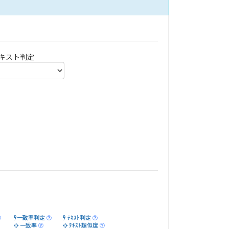
キスト判定
一致率判定
ﾃｷｽﾄ判定
一致率
ﾃｷｽﾄ類似度