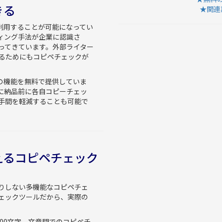
きる
★関連語
無料で利用することが可能になってい
ィング手法が企業に認識さ
ってきています。外部ライター
るためにもコピペチェックが
ェックの機能を無料で提供していま
に納品前に各自コピーチェッ
手間を軽減することも可能で
えるコピペチェック
りしない多機能なコピペチェ
ェックツールだから、実際の
00文字、文章間でのコピペチ