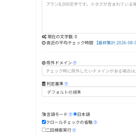
現在の文字数:
0
直近の平均チェック時間
【最終集計:2026-08-
除外ドメイン
判定基準
言語モード
日本語
クロールチェックの省略
二回検索実行