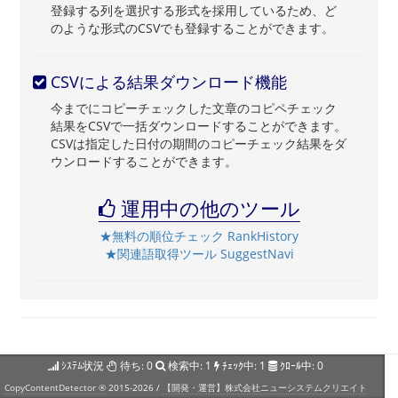
登録する列を選択する形式を採用しているため、ど
のような形式のCSVでも登録することができます。
CSVによる結果ダウンロード機能
今までにコピーチェックした文章のコピペチェック
結果をCSVで一括ダウンロードすることができます。
CSVは指定した日付の期間のコピーチェック結果をダ
ウンロードすることができます。
運用中の他のツール
★無料の順位チェック RankHistory
★関連語取得ツール SuggestNavi
ｼｽﾃﾑ状況
待ち:
0
検索中:
1
ﾁｪｯｸ中:
1
ｸﾛｰﾙ中:
0
CopyContentDetector ®
2015-2026 /
【開発・運営】株式会社ニューシステムクリエイト