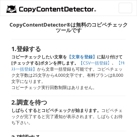
Toggl
navig
CopyContentDetector®は無料のコピペチェック
ツールです
1.登録する
コピーチェックしたい文章を
【文章を登録】
に貼り付けて
[チェックする]ボタンを押します。
【CSV一括登録】
、
【ﾃｷ
ｽﾄ一括登録】
から文章一括登録も可能です。コピペチェッ
ク文字数は25文字から4,000文字です。有料プランは8,000
文字になります。
コピーチェック実行回数制限はありません。
2.調査を待つ
しばらくするとコピペチェックが始まります。
コピペチェ
ックが完了すると完了通知が表示されます。しばらくお待
ち下さい。