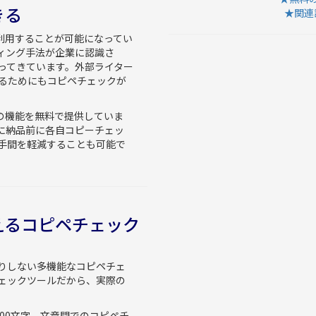
きる
★関連語
無料で利用することが可能になってい
ィング手法が企業に認識さ
ってきています。外部ライター
るためにもコピペチェックが
ェックの機能を無料で提供していま
に納品前に各自コピーチェッ
手間を軽減することも可能で
えるコピペチェック
りしない多機能なコピペチェ
ェックツールだから、実際の
00文字、文章間でのコピペチ