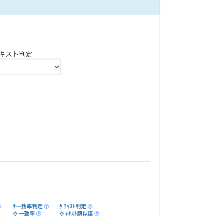
キスト判定
一致率判定
ﾃｷｽﾄ判定
一致率
ﾃｷｽﾄ類似度