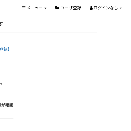
メニュー
ユーザ登録
ログインなし
す
括登録】
い。
果が確認